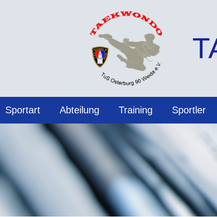
T
Sportart
Abteilung
Training
Sportler
Informationen zur Abteilung
Allgemein
Vereinsbekleidung
Vollkontakt