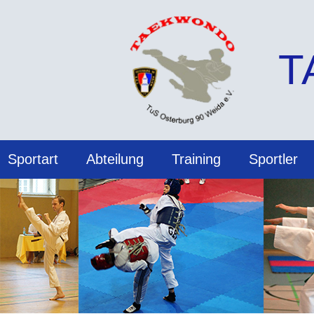
T
Sportart
Abteilung
Training
Sportler
Informationen zur Abteilung
Allgemein
Vereinsbekleidung
Vollkontakt