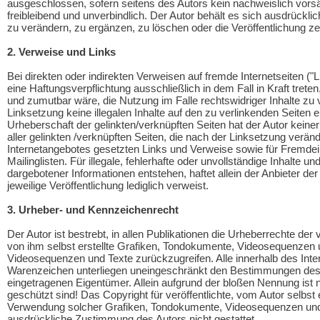
ausgeschlossen, sofern seitens des Autors kein nachweislich vorsät
freibleibend und unverbindlich. Der Autor behält es sich ausdrückl
zu verändern, zu ergänzen, zu löschen oder die Veröffentlichung zei
2. Verweise und Links
Bei direkten oder indirekten Verweisen auf fremde Internetseiten (
eine Haftungsverpflichtung ausschließlich in dem Fall in Kraft tret
und zumutbar wäre, die Nutzung im Falle rechtswidriger Inhalte zu v
Linksetzung keine illegalen Inhalte auf den zu verlinkenden Seiten e
Urheberschaft der gelinkten/verknüpften Seiten hat der Autor keinerl
aller gelinkten /verknüpften Seiten, die nach der Linksetzung veränd
Internetangebotes gesetzten Links und Verweise sowie für Fremdei
Mailinglisten. Für illegale, fehlerhafte oder unvollständige Inhalte
dargebotener Informationen entstehen, haftet allein der Anbieter der
jeweilige Veröffentlichung lediglich verweist.
3. Urheber- und Kennzeichenrecht
Der Autor ist bestrebt, in allen Publikationen die Urheberrechte 
von ihm selbst erstellte Grafiken, Tondokumente, Videosequenzen u
Videosequenzen und Texte zurückzugreifen. Alle innerhalb des Int
Warenzeichen unterliegen uneingeschränkt den Bestimmungen des j
eingetragenen Eigentümer. Allein aufgrund der bloßen Nennung ist 
geschützt sind! Das Copyright für veröffentlichte, vom Autor selbst er
Verwendung solcher Grafiken, Tondokumente, Videosequenzen und T
ausdrückliche Zustimmung des Autors nicht gestattet.